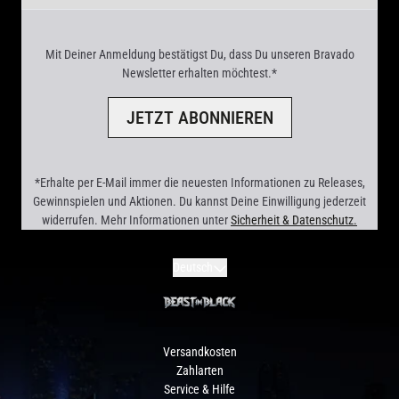
Mit Deiner Anmeldung bestätigst Du, dass Du unseren Bravado
Newsletter erhalten möchtest.*
JETZT ABONNIEREN
*Erhalte per E-Mail immer die neuesten Informationen zu Releases,
Gewinnspielen und Aktionen. Du kannst Deine Einwilligung jederzeit
widerrufen. Mehr Informationen unter
Sicherheit & Datenschutz.
render_section=true,countdown_scr
Absenden
Deutsch
Versandkosten
Zahlarten
Service & Hilfe